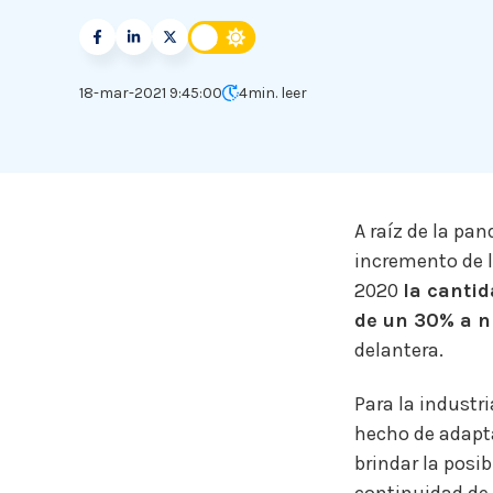
18-mar-2021 9:45:00
4
min. leer
A raíz de la pa
incremento de l
2020
la canti
de un 30% a ni
delantera.
Para la industr
hecho de adaptar
brindar la posi