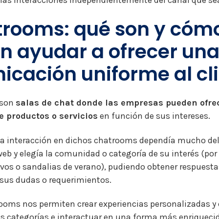
las interacciones independientemente del canal que sea
trooms: qué son y cóm
n ayudar a ofrecer un
cación uniforme al cl
 son
salas de chat donde las empresas pueden ofrec
e productos o servicios
en función de sus intereses.
la interacción en dichos chatrooms dependía mucho del 
web y elegía la comunidad o categoría de su interés (por
vos o sandalias de verano), pudiendo obtener respuesta
 sus dudas o requerimientos.
ooms nos permiten crear experiencias personalizadas y 
as categorías e interactuar en una forma más enriqueci