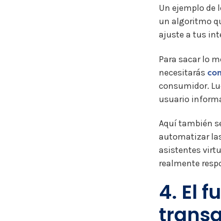
Un ejemplo de l
un algoritmo qu
ajuste a tus int
Para sacar lo m
necesitarás
con
consumidor. Lu
usuario informa
Aquí también se
automatizar las
asistentes virt
realmente resp
4. El 
transa