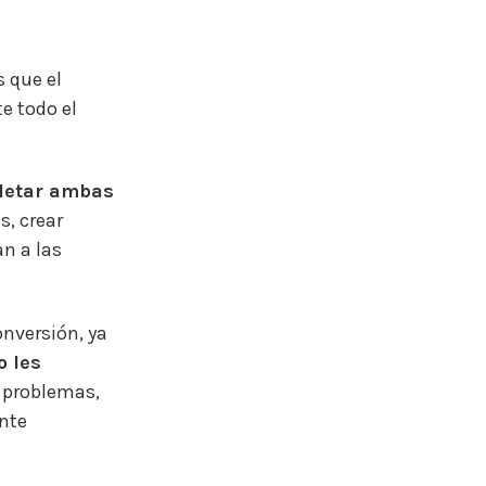
 que el
te todo el
letar ambas
s, crear
n a las
nversión, ya
o les
s problemas,
ente