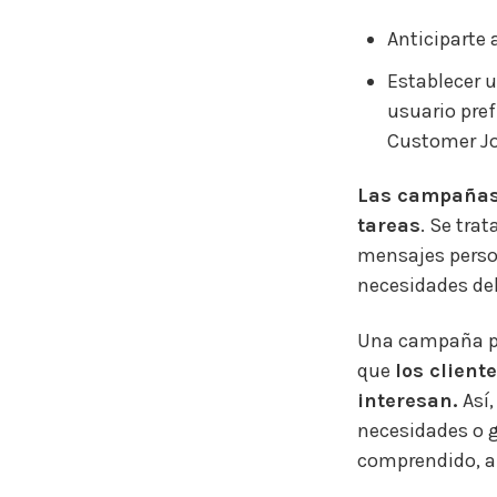
Anticiparte a
Establecer 
usuario pref
Customer Jo
Las campañas
tareas
. Se trat
mensajes perso
necesidades de
Una campaña pr
que
los client
interesan.
Así
necesidades o g
comprendido, al