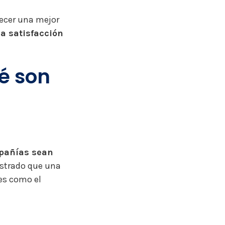
recer una mejor
la satisfacción
é son
mpañías sean
strado que una
es como el