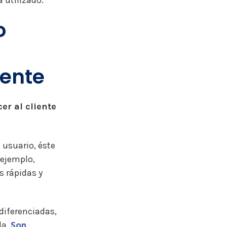
 utilizado.
o
a
iente
er al cliente
usuario, éste
 ejemplo,
s rápidas y
diferenciadas,
da.
Son