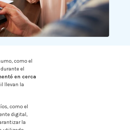
nsumo, como el
 durante el
entó en cerca
l llevan la
fíos, como el
ente digital,
arantizar la