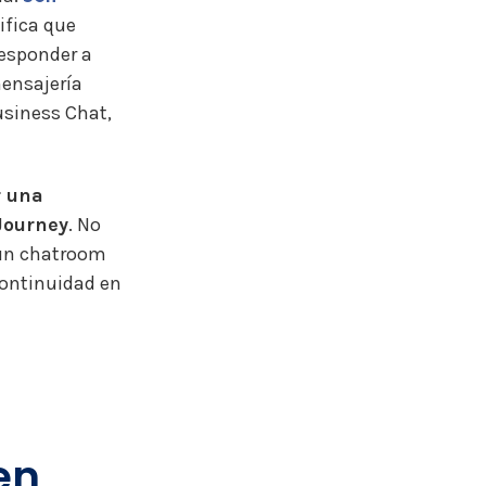
nifica que
responder a
mensajería
siness Chat,
r una
Journey
. No
n un chatroom
continuidad en
en