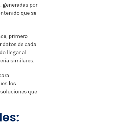
x, generadas por
contenido que se
nce, primero
ar datos de cada
o llegar al
ría similares.
para
ues los
r soluciones que
les: