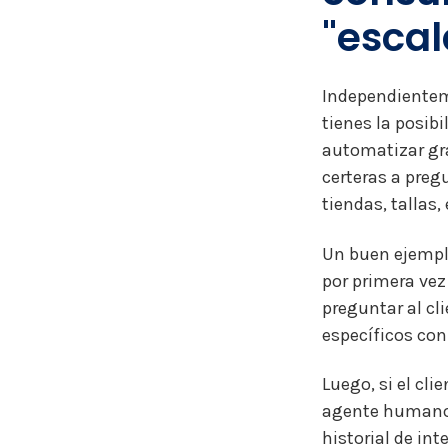
"escal
Independienteme
tienes la posibi
automatizar gra
certeras a preg
tiendas, tallas, 
Un buen ejemplo
por primera vez
preguntar al cl
específicos con
Luego, si el cl
agente humano s
historial de int