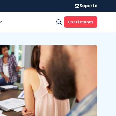
Soporte
Contáctanos
Open search
rma
 for Industrias
Show submenu for Recursos