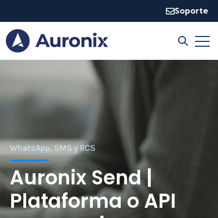
Soporte
Open
Open sear
WhatsApp, SMS y RCS
Auronix Send |
Plataforma o API