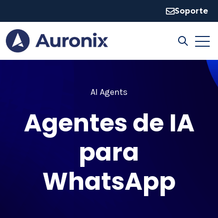
Soporte
Open
Open sear
AI Agents
Agentes de IA
para
WhatsApp