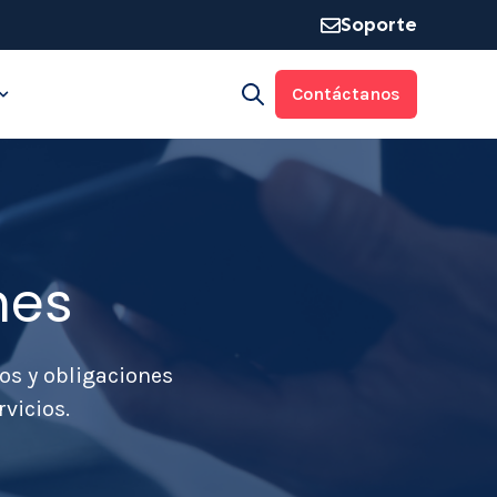
Soporte
Contáctanos
Open search
rma
 for Industrias
Show submenu for Recursos
nes
os y obligaciones
vicios.