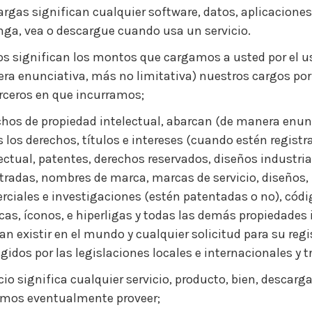
rgas significan cualquier software, datos, aplicaciones
nga, vea o descargue cuando usa un servicio.
s significan los montos que cargamos a usted por el us
a enunciativa, más no limitativa) nuestros cargos por 
erceros en que incurramos;
hos de propiedad intelectual, abarcan (de manera enunc
 los derechos, títulos e intereses (cuando estén registr
ectual, patentes, derechos reservados, diseños industri
tradas, nombres de marca, marcas de servicio, diseños, 
ciales e investigaciones (estén patentadas o no), códig
cas, íconos, e hiperligas y todas las demás propiedades
n existir en el mundo y cualquier solicitud para su reg
gidos por las legislaciones locales e internacionales y t
cio significa cualquier servicio, producto, bien, descar
mos eventualmente proveer;