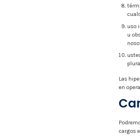
térm
cualq
uso i
u obs
nosot
usted
plura
Las hipe
en opera
Cam
Podremos
cargos e