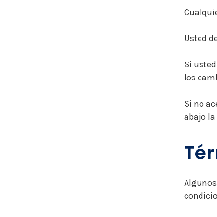
Cualquie
Usted de
Si usted
los camb
Si no ac
abajo la
Tér
Algunos 
condicio