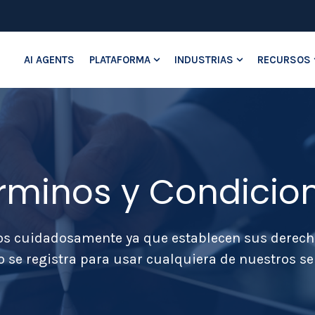
AI AGENTS
PLATAFORMA
INDUSTRIAS
RECURSOS
Show submenu for Platafo
Show submenu
rminos y Condicio
os cuidadosamente ya que establecen sus derech
 se registra para usar cualquiera de nuestros ser