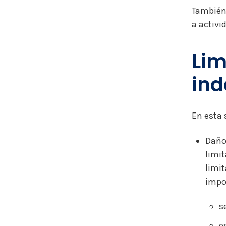
También 
a activ
Lim
ind
En esta 
Daño
limit
limi
impor
s
e