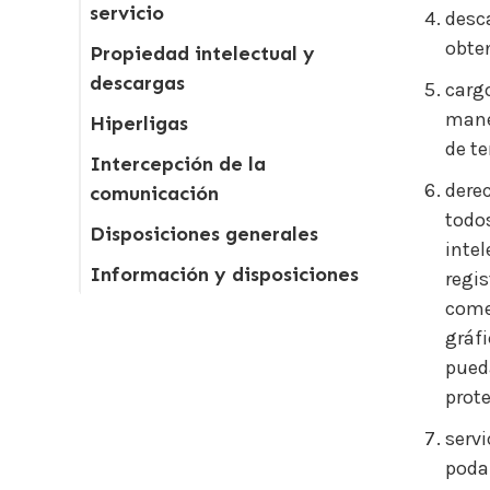
servicio
desca
obte
Propiedad intelectual y
descargas
cargo
maner
Hiperligas
de t
Intercepción de la
derec
comunicación
todos
Disposiciones generales
intel
Información y disposiciones
regis
comer
gráfi
pueda
prote
servi
poda