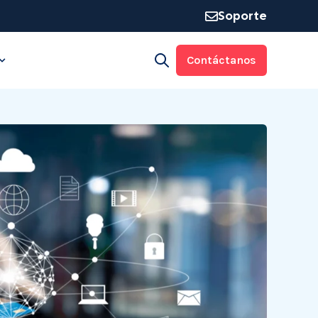
Soporte
Contáctanos
Open search
rma
 for Industrias
Show submenu for Recursos