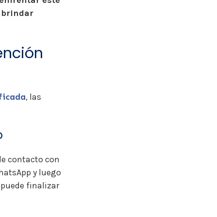
enfrentar este
 brindar
ención
ficada
, las
o
de contacto con
WhatsApp y luego
puede finalizar