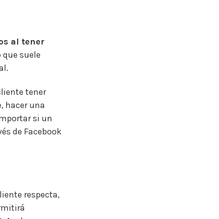
os al tener
o que suele
l.
liente tener
e, hacer una
importar si un
vés de Facebook
iente respecta,
rmitirá