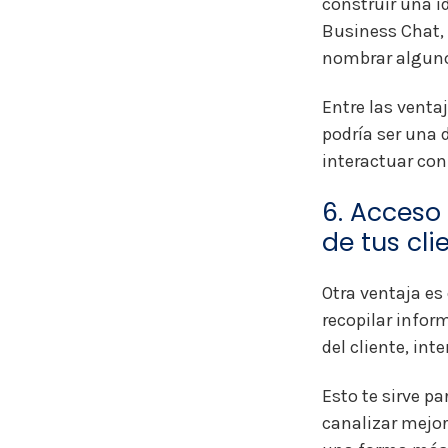
construir una i
Business Chat,
nombrar algun
Entre las venta
podría ser una 
interactuar con
6.
Acceso 
de tus cli
Otra ventaja es 
recopilar infor
del cliente, int
Esto te sirve p
canalizar mejor