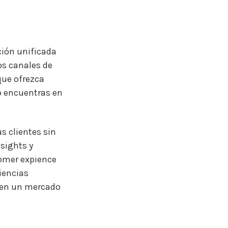
ción unificada
os canales de
que ofrezca
lo encuentras en
s clientes sin
nsights y
tomer expience
iencias
 en un mercado