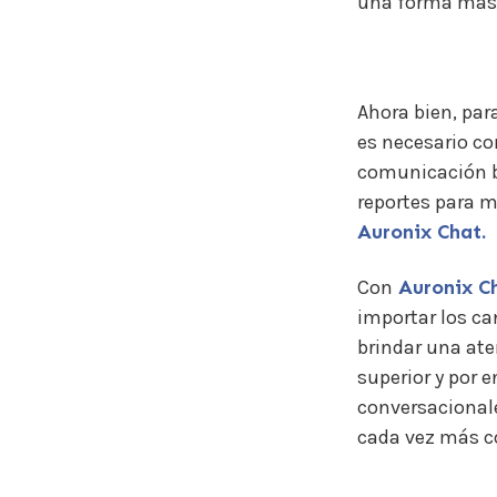
una forma más 
Ahora bien, par
es necesario co
comunicación ba
reportes para m
Auronix Chat.
Con
Auronix C
importar los ca
brindar una ate
superior y por 
conversacional
cada vez más c