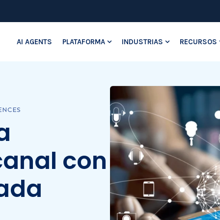
AI AGENTS
PLATAFORMA
INDUSTRIAS
RECURSOS
Show submenu for Platafo
Show submenu
ENCES
a
anal con
cada