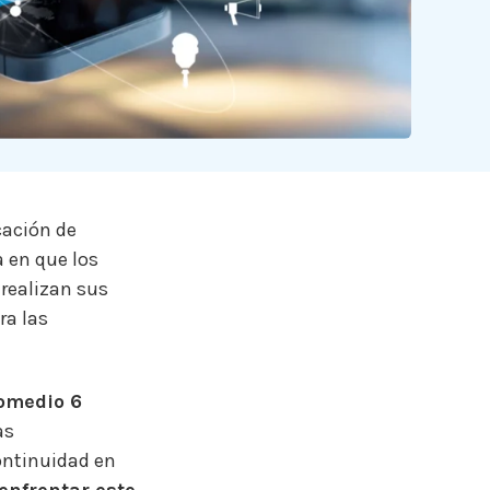
cación de
a en que los
 realizan sus
ra las
romedio 6
as
ontinuidad en