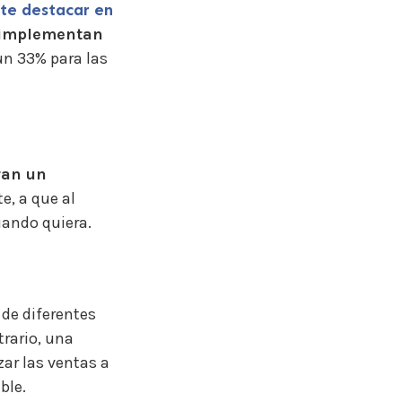
te destacar en
 implementan
un 33% para las
ran un
e, a que al
uando quiera.
de diferentes
trario, una
ar las ventas a
ble.