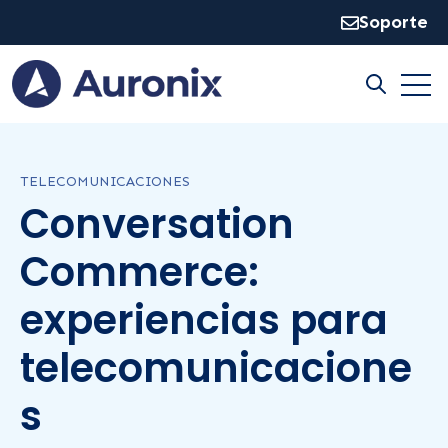
Soporte
Open
Open sear
TELECOMUNICACIONES
Conversation
Commerce:
experiencias para
telecomunicacione
s