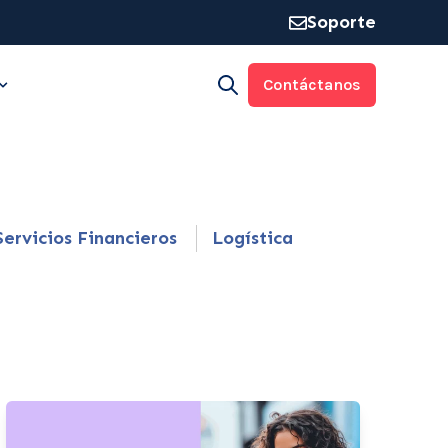
Soporte
Contáctanos
Open search
rma
 for Industrias
Show submenu for Recursos
Servicios Financieros
Logística