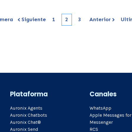
imera
Siguiente
1
2
3
Anterior
Ult
Plataforma
Canales
Auronix Agents
WhatsApp
Auronix Chatbots
Apple Messages for
Auronix Chat®
Messenger
Auronix Send
RCS