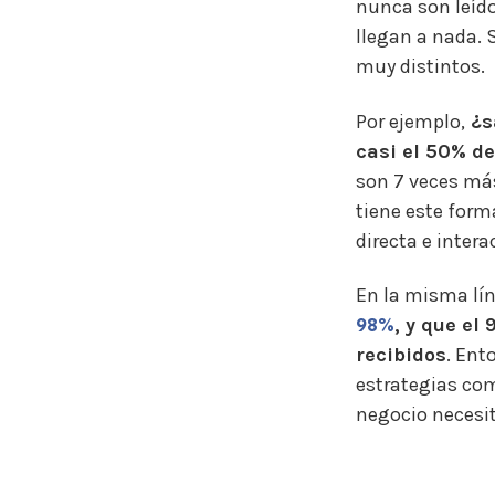
nunca son leíd
llegan a nada. 
muy distintos.
Por ejemplo,
¿s
casi el 50% de
son 7 veces más
tiene este for
directa e intera
En la misma lín
98%
, y que el
recibidos
. Ent
estrategias com
negocio necesit