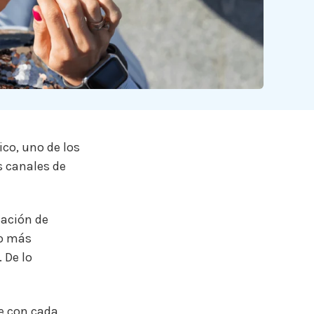
co, uno de los
s canales de
cación de
ho más
 De lo
e con cada