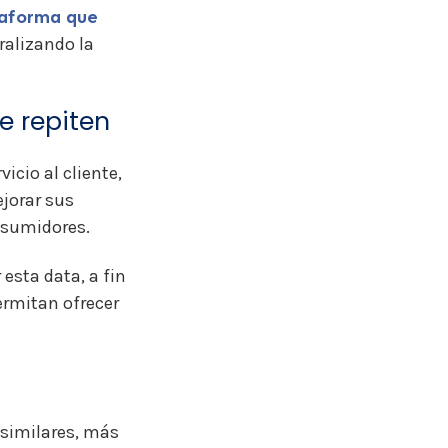
taforma que
tralizando la
e repiten
icio al cliente,
jorar sus
nsumidores.
esta data, a fin
ermitan ofrecer
similares, más