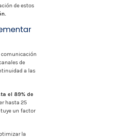
ación de estos
ón
.
rementar
 a comunicación
 canales de
tinuidad a las
ta el 89% de
er hasta 25
ituye un factor
ptimizar la