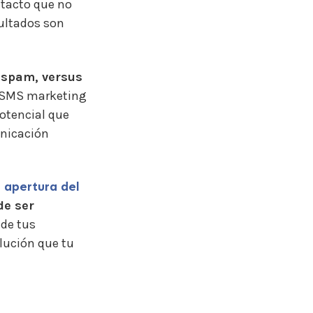
ntacto que no
sultados son
 spam, versus
 SMS marketing
potencial que
unicación
 apertura del
de ser
 de tus
lución que tu