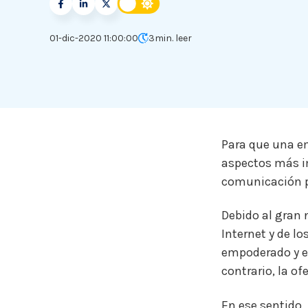
01-dic-2020 11:00:00
3
min. leer
Para que una em
aspectos más im
comunicación pr
Debido al gran 
Internet y de l
empoderado y ex
contrario, la o
En ese sentido