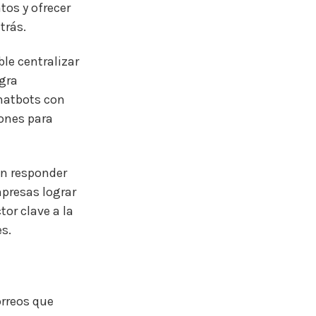
tos y ofrecer
trás.
ble centralizar
ogra
chatbots con
iones para
en responder
mpresas lograr
tor clave a la
s.
orreos que