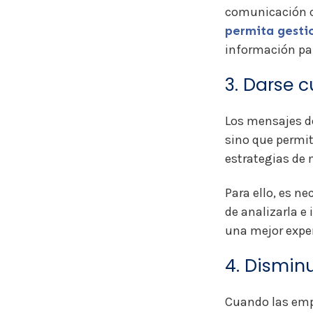
comunicación c
permita gestio
información par
3. Darse 
Los mensajes de
sino que permit
estrategias de
Para ello, es n
de analizarla e
una mejor expe
4. Dismin
Cuando las emp