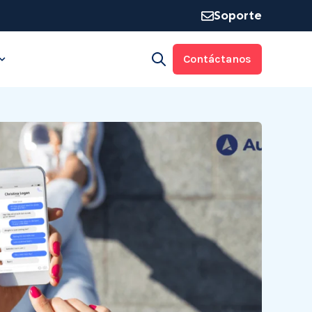
Soporte
Contáctanos
Open search
rma
 for Industrias
Show submenu for Recursos