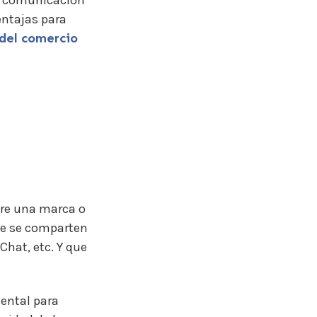
la comunicación
entajas para
 del comercio
tre una marca o
ue se comparten
hat, etc. Y que
ental para