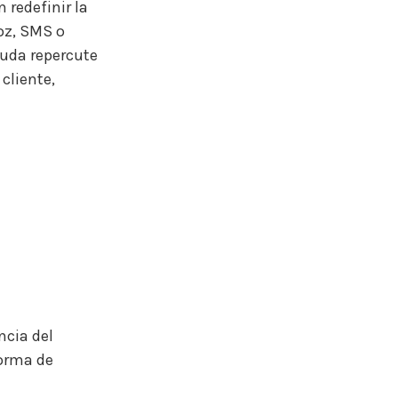
redefinir la
voz, SMS o
duda repercute
cliente,
cia del
forma de