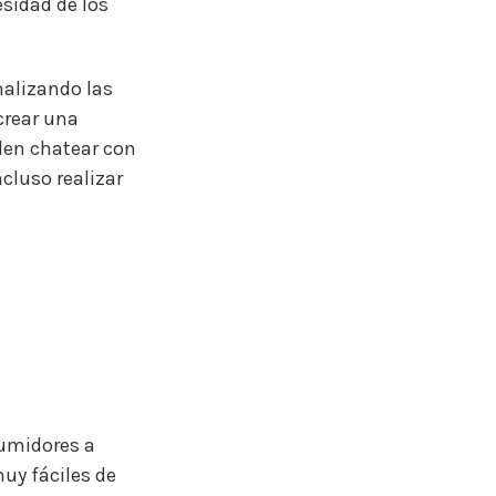
esidad de los
nalizando las
crear una
den chatear con
cluso realizar
sumidores a
uy fáciles de