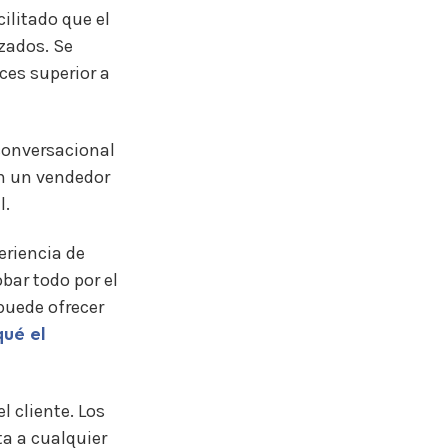
cilitado que el
zados. Se
ces superior a
 conversacional
on un vendedor
l.
eriencia de
bar todo por el
puede ofrecer
qué el
l cliente. Los
ta a cualquier