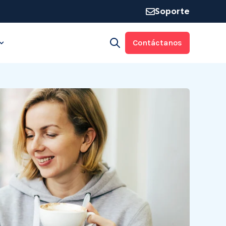
Soporte
Contáctanos
Open search
rma
 for Industrias
Show submenu for Recursos