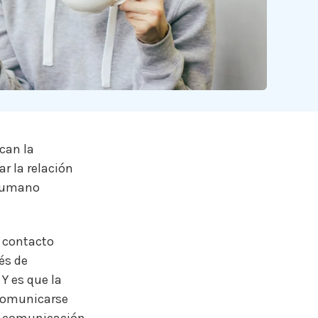
can la
r la relación
 humano
 contacto
vés de
.
Y es que la
 comunicarse