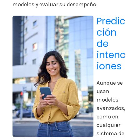
modelos y evaluar su desempeño.
Predic
ción
de
intenc
iones
Aunque se
usan
modelos
avanzados,
como en
cualquier
sistema de