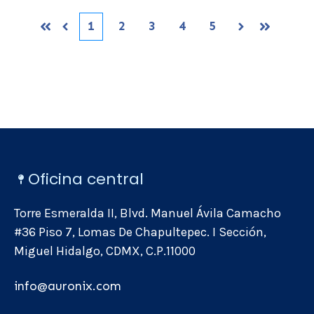
1
2
3
4
5
Primera
Siguiente
Anterior
Ultima
Oficina central
Torre Esmeralda II, Blvd. Manuel Ávila Camacho
#36 Piso 7, Lomas De Chapultepec. I Sección,
Miguel Hidalgo, CDMX, C.P.11000
info@auronix.com