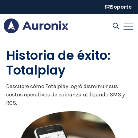
Soporte
Open
Open sear
Historia de éxito:
Totalplay
Descubre cómo Totalplay logró disminuir sus
costos operativos de cobranza utilizando SMS y
RCS.