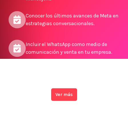
Conocer los últimos avances de Meta en
estrategias conversacionales.
Incluir el WhatsApp como medio de
comunicación y venta en tu empresa.
Ver más