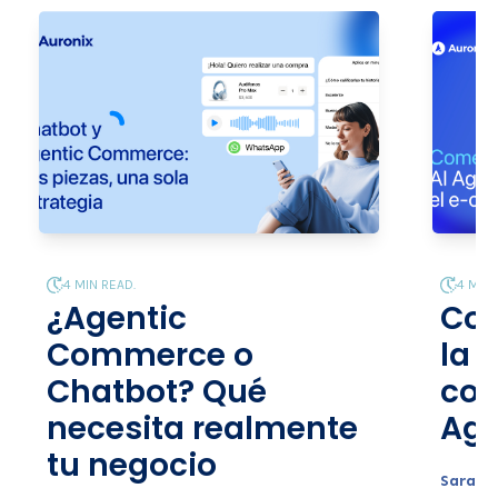
4 MIN READ.
4 MIN 
¿Agentic
Com
Commerce o
la 
Chatbot? Qué
com
necesita realmente
Age
tu negocio
Sara Sa