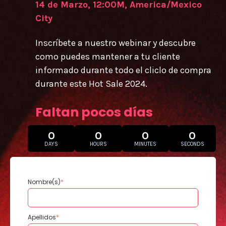
14 de Marzo, 12:00M, America/Mexico
City
Inscríbete a nuestro webinar y descubre
como puedes mantener a tu cliente
informado durante todo el cliclo de compra
durante este Hot Sale 2024.
Faltan pocos días
0
0
0
0
DAYS
HOURS
MINUTES
SECONDS
Nombre(s)
*
Apellidos
*